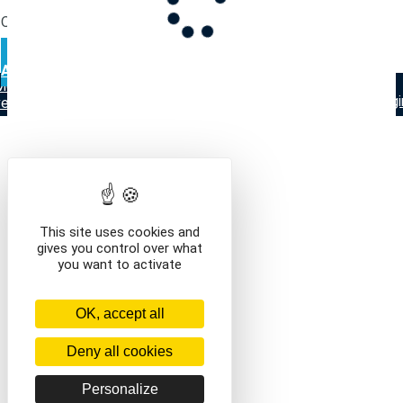
au-perreux
Que voulez-vous faire ?
VOIR LE CONTENU DU PANIER
CONTINUER VOS
ACHATS
Mentions légales
Contact
Conditions générales de
vente
This site uses cookies and
gives you control over what
you want to activate
OK, accept all
Deny all cookies
Personalize